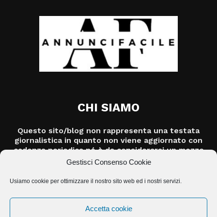
CHI SIAMO
Questo sito/blog non rappresenta una testata
giornalistica in quanto non viene aggiornato con
cadenza periodica né è da considerarsi un mezzo
di informazione o un prodotto editoriale ai sensi
Gestisci Consenso Cookie
della legge n.62/2001.
Usiamo cookie per ottimizzare il nostro sito web ed i nostri servizi.
Contattaci:
info@jasolution.it
Accetta cookie