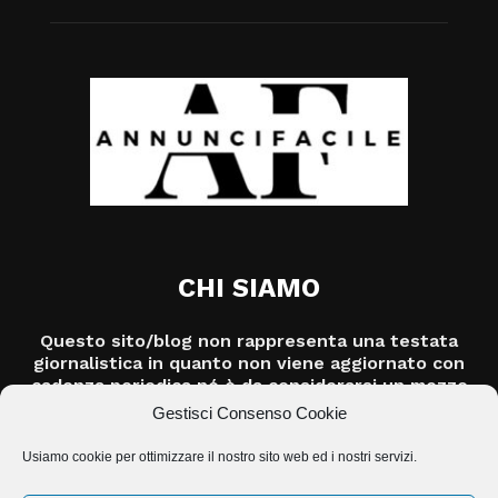
CHI SIAMO
Questo sito/blog non rappresenta una testata
giornalistica in quanto non viene aggiornato con
cadenza periodica né è da considerarsi un mezzo
di informazione o un prodotto editoriale ai sensi
Gestisci Consenso Cookie
della legge n.62/2001.
Usiamo cookie per ottimizzare il nostro sito web ed i nostri servizi.
Contattaci:
info@jasolution.it