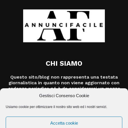
CHI SIAMO
Questo sito/blog non rappresenta una testata
giornalistica in quanto non viene aggiornato con
cadenza periodica né è da considerarsi un mezzo
di informazione o un prodotto editoriale ai sensi
Gestisci Consenso Cookie
della legge n.62/2001.
Usiamo cookie per ottimizzare il nostro sito web ed i nostri servizi.
Contattaci:
info@jasolution.it
Accetta cookie