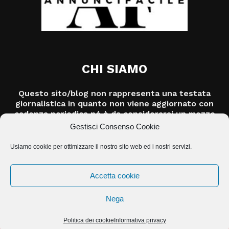
CHI SIAMO
Questo sito/blog non rappresenta una testata
giornalistica in quanto non viene aggiornato con
cadenza periodica né è da considerarsi un mezzo
di informazione o un prodotto editoriale ai sensi
Gestisci Consenso Cookie
della legge n.62/2001.
Usiamo cookie per ottimizzare il nostro sito web ed i nostri servizi.
Contattaci:
info@jasolution.it
Accetta cookie
Politica dei cookie (UE)
Site-map
Strumenti Privacy
Nega
© Copyright
2026 |
ANNUNCIFACILE
| ALL RIGHTS RESERVED | POWERED
Politica dei cookie
Informativa privacy
BY
JA SOLUTION