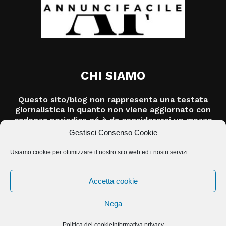
CHI SIAMO
Questo sito/blog non rappresenta una testata
giornalistica in quanto non viene aggiornato con
cadenza periodica né è da considerarsi un mezzo
di informazione o un prodotto editoriale ai sensi
Gestisci Consenso Cookie
della legge n.62/2001.
Usiamo cookie per ottimizzare il nostro sito web ed i nostri servizi.
Contattaci:
info@jasolution.it
Accetta cookie
Politica dei cookie (UE)
Site-map
Strumenti Privacy
Nega
© Copyright
2026 |
ANNUNCIFACILE
| ALL RIGHTS RESERVED | POWERED
Politica dei cookie
Informativa privacy
BY
JA SOLUTION